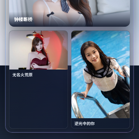
钟楼断桥
无名火荒原
逆光中的你