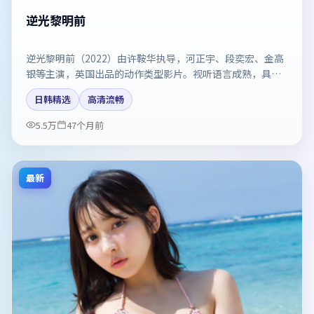
逆光黎明前
逆光黎明前（2022）由许鞍华执导，河正宇、段奕宏、金高
银等主演，英国出品的动作类型影片。视听语言成熟，具备
院线质感。剧情简介与主创信息可供检索参考，上映日期以
日韩精选
高清流畅
片方资料为准。
5.5万
47个月前
最新