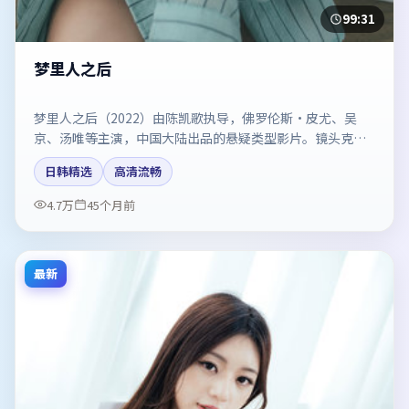
99:31
梦里人之后
梦里人之后（2022）由陈凯歌执导，佛罗伦斯·皮尤、吴
京、汤唯等主演，中国大陆出品的悬疑类型影片。镜头克制
却充满张力，人物弧光完整。剧情简介与主创信息可供检索
日韩精选
高清流畅
参考，上映日期以片方资料为准。
4.7万
45个月前
最新