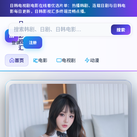
日韩电视剧电影在线看
优选片单：热播韩剧、连载日剧与日韩电
影每日更新，
日韩影视汇
多终端流畅点播。
日
韩
搜索
影
视
登录
注册
汇
首页
电影
电视剧
动漫