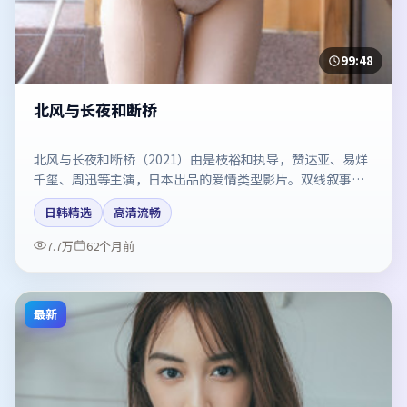
99:48
北风与长夜和断桥
北风与长夜和断桥（2021）由是枝裕和执导，赞达亚、易烊
千玺、周迅等主演，日本出品的爱情类型影片。双线叙事把
悬念保持到最后一刻。剧情简介与主创信息可供检索参考，
日韩精选
高清流畅
上映日期以片方资料为准。
7.7万
62个月前
最新