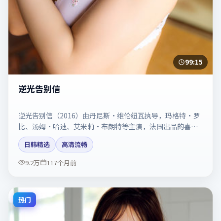
99:15
逆光告别信
逆光告别信（2016）由丹尼斯·维伦纽瓦执导，玛格特·罗
比、汤姆·哈迪、艾米莉·布朗特等主演，法国出品的喜剧
类型影片。动作场面与情感戏比例拿捏得当。剧情简介与主
日韩精选
高清流畅
创信息可供检索参考，上映日期以片方资料为准。
9.2万
117个月前
热门