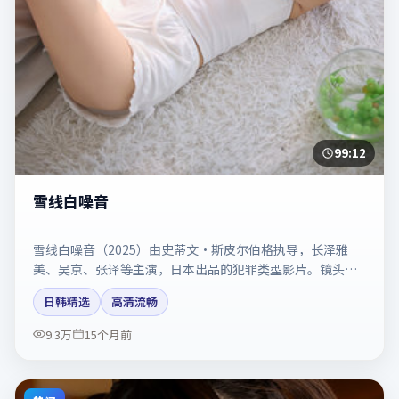
99:12
雪线白噪音
雪线白噪音（2025）由史蒂文·斯皮尔伯格执导，长泽雅
美、吴京、张译等主演，日本出品的犯罪类型影片。镜头克
制却充满张力，人物弧光完整。剧情简介与主创信息可供检
日韩精选
高清流畅
索参考，上映日期以片方资料为准。
9.3万
15个月前