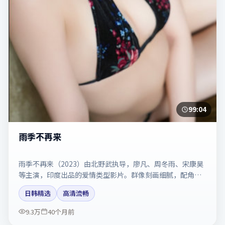
99:04
雨季不再来
雨季不再来（2023）由北野武执导，廖凡、周冬雨、宋康昊
等主演，印度出品的爱情类型影片。群像刻画细腻，配角同
样出彩。剧情简介与主创信息可供检索参考，上映日期以片
日韩精选
高清流畅
方资料为准。
9.3万
40个月前