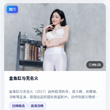
热门
99:25
金鱼缸与无名火
金鱼缸与无名火（2017）由林超贤执导，裴斗娜、宋康昊、
汤唯等主演，德国出品的冒险类型影片。动作场面与情感戏
比例拿捏得当。剧情简介与主创信息可供检索参考，上映日
日韩精选
高清流畅
期以片方资料为准。