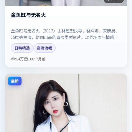
金鱼缸与无名火
金鱼缸与无名火（2017）由林超贤执导，裴斗娜、宋康昊、
汤唯等主演，德国出品的冒险类型影片。动作场面与情感戏
比例拿捏得当。剧情简介与主创信息可供检索参考，上映日
日韩精选
高清流畅
期以片方资料为准。
9.4万
108个月前
最新