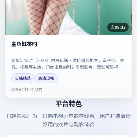
98:32
金鱼缸零时
金鱼缸零时（2023）由丹尼斯·维伦纽瓦执导，章子怡、廖
凡、杨幂等主演，印度出品的科幻类型影片。双线叙事把悬
念保持到最后一刻。剧情简介与主创信息可供检索参考，上
日韩精选
高清流畅
映日期以片方资料为准。
9万
41个月前
平台特色
日韩影视汇
为「
日韩电视剧电影在线看
」用户打造清晰
好用的找片与观影体验