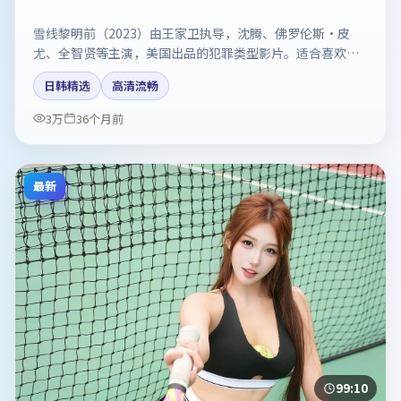
雪线黎明前（2023）由王家卫执导，沈腾、佛罗伦斯·皮
尤、全智贤等主演，美国出品的犯罪类型影片。适合喜欢强
情节与反转的观众。剧情简介与主创信息可供检索参考，上
日韩精选
高清流畅
映日期以片方资料为准。
3万
36个月前
最新
99:10