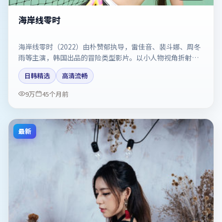
海岸线零时
海岸线零时（2022）由朴赞郁执导，雷佳音、裴斗娜、周冬
雨等主演，韩国出品的冒险类型影片。以小人物视角折射时
代切片。剧情简介与主创信息可供检索参考，上映日期以片
日韩精选
高清流畅
方资料为准。
9万
45个月前
最新