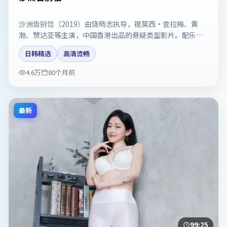
沙洲告别信（2019）由饶晓志执导，提莫西·查拉梅、黄
渤、赞达亚等主演，中国香港出品的悬疑类型影片。配乐与
剪辑强化了宿命感。剧情简介与主创信息可供检索参考，上
日韩精选
高清流畅
映日期以片方资料为准。
4.6万
80个月前
最新
99:25