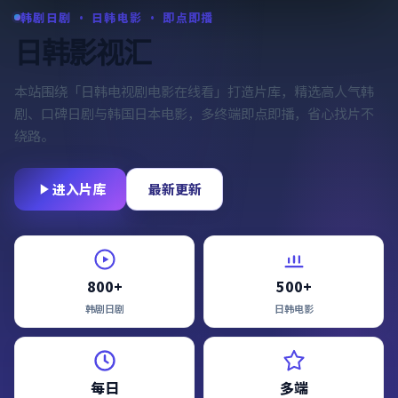
韩剧日剧 · 日韩电影 · 即点即播
日韩影视汇
本站围绕「
日韩电视剧电影在线看
」打造片库，精选高人气韩
剧、口碑日剧与韩国日本电影，多终端即点即播，省心找片不
绕路。
进入片库
最新更新
800+
500+
韩剧日剧
日韩电影
每日
多端