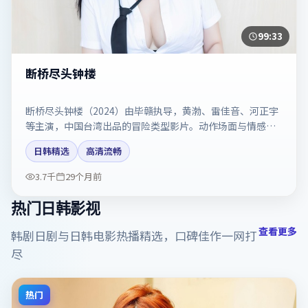
99:33
断桥尽头钟楼
断桥尽头钟楼（2024）由毕赣执导，黄渤、雷佳音、河正宇
等主演，中国台湾出品的冒险类型影片。动作场面与情感戏
比例拿捏得当。剧情简介与主创信息可供检索参考，上映日
日韩精选
高清流畅
期以片方资料为准。
3.7千
29个月前
热门日韩影视
查看更多
韩剧日剧与日韩电影热播精选，口碑佳作一网打
尽
热门