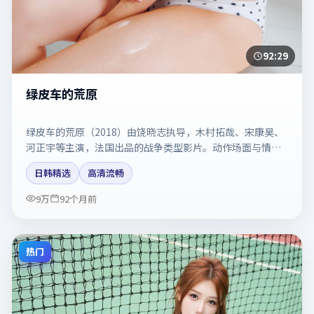
92:29
绿皮车的荒原
绿皮车的荒原（2018）由饶晓志执导，木村拓哉、宋康昊、
河正宇等主演，法国出品的战争类型影片。动作场面与情感
戏比例拿捏得当。剧情简介与主创信息可供检索参考，上映
日韩精选
高清流畅
日期以片方资料为准。
9万
92个月前
热门