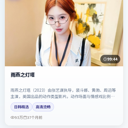
99:44
雨燕之灯塔
雨燕之灯塔（2023）由张艺谋执导，裴斗娜、黄渤、周迅等
主演，英国出品的动作类型影片。动作场面与情感戏比例拿
捏得当。剧情简介与主创信息可供检索参考，上映日期以片
日韩精选
高清流畅
方资料为准。
9.5万
37个月前