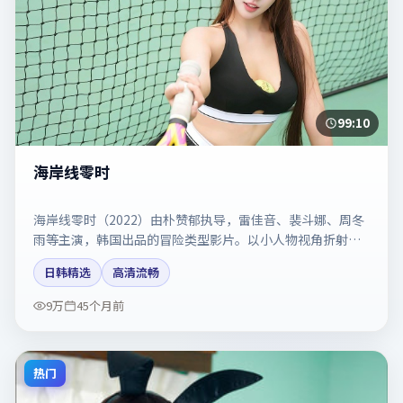
99:10
海岸线零时
海岸线零时（2022）由朴赞郁执导，雷佳音、裴斗娜、周冬
雨等主演，韩国出品的冒险类型影片。以小人物视角折射时
代切片。剧情简介与主创信息可供检索参考，上映日期以片
日韩精选
高清流畅
方资料为准。
9万
45个月前
热门